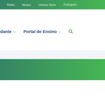
Português
Rádio
Museu
Unoesc Store
udante
Portal de Ensino