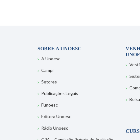
SOBRE A UNOESC
VENH
UNOE
A Unoesc
Vesti
Campi
Sist
Setores
Como
Publicações Legais
Bolsa
Funoesc
Editora Unoesc
Rádio Unoesc
CURS
CPA – Comissão Própria de Avaliação