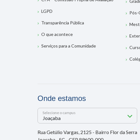
Grad
LGPD
Pós-
Transparência Pública
Mest
O que acontece
Exte
Serviços para a Comunidade
Curs
Colé
Onde estamos
Selecione o campus
Rua Getúlio Vargas, 2125 - Bairro Flor da Serra
Joaçaba - SC - CEP 89600-000