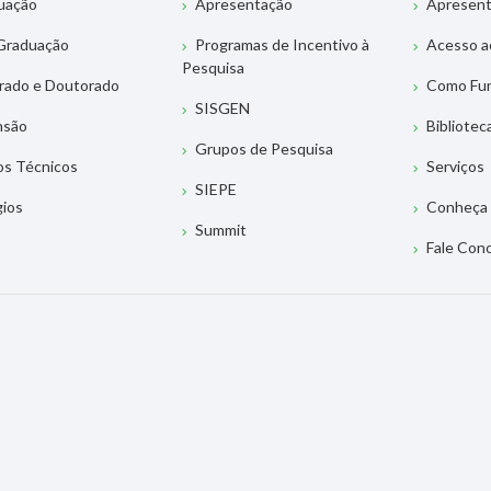
uação
Apresentação
Apresen
Graduação
Programas de Incentivo à
Acesso a
Pesquisa
rado e Doutorado
Como Fu
SISGEN
nsão
Bibliotec
Grupos de Pesquisa
os Técnicos
Serviços
SIEPE
gios
Conheça 
Summit
Fale Con