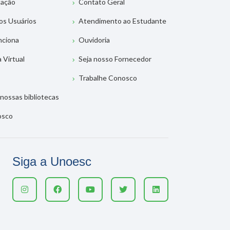
tação
Contato Geral
os Usuários
Atendimento ao Estudante
nciona
Ouvidoria
a Virtual
Seja nosso Fornecedor
Trabalhe Conosco
nossas bibliotecas
osco
Siga a Unoesc