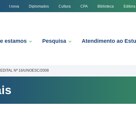
I.nova
Diplomados
Cultura
CPA
Biblioteca
Editora
e estamos
Pesquisa
Atendimento ao Est
EDITAL Nº 16/UNOESC/2008
is