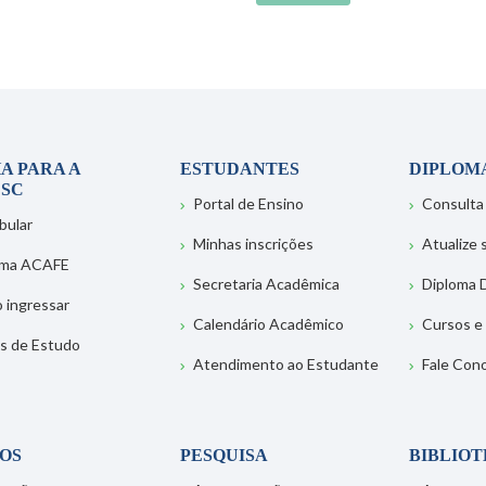
A PARA A
ESTUDANTES
DIPLOM
SC
Portal de Ensino
Consulta
bular
Minhas inscrições
Atualize
ema ACAFE
Secretaria Acadêmica
Diploma D
 ingressar
Calendário Acadêmico
Cursos e
s de Estudo
Atendimento ao Estudante
Fale Con
OS
PESQUISA
BIBLIO