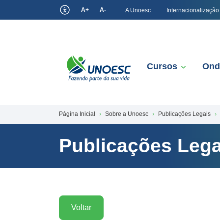
A+
A-
A Unoesc
Internacionalização
Cursos
Ond
Página Inicial
Sobre a Unoesc
Publicações Legais
Publicações Lega
Voltar