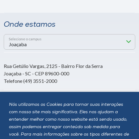
Onde estamos
Selecione o campus
Rua Getúlio Vargas, 2125 - Bairro Flor da Serra
Joaçaba - SC - CEP 89600-000
Telefone (49) 3551-2000
Siga a Unoesc
Nós utilizamos os Cookies para tornar suas interações
com nosso site mais significativa. Eles nos ajudam a
entender melhor como nosso website está sendo usado,
assim podemos entregar conteúdo sob medida para
você. Para mais informações sobre os tipos diferentes de