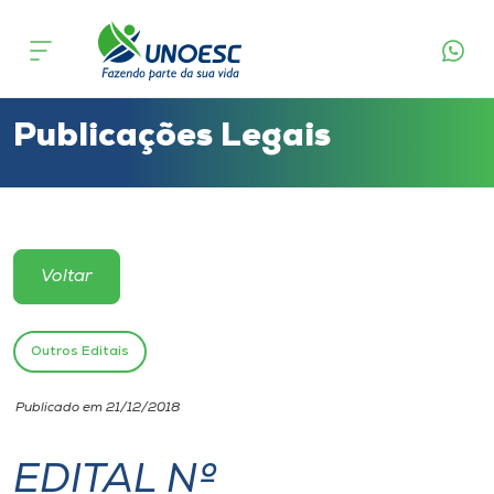
Cursos
Onde estamos
Publicações Legais
Pesquisa
Atendimento ao Estudante
Voltar
Portal de Ensino
Outros Editais
A
Publicado em 21/12/2018
Unoesc
EDITAL Nº
Internacionalização