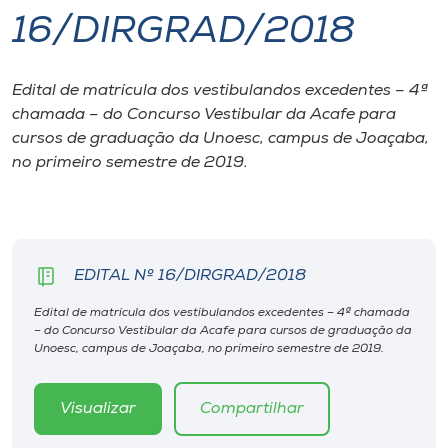
16/DIRGRAD/2018
I.nova
Edital de matrícula dos vestibulandos excedentes – 4ª
Diplomados
chamada – do Concurso Vestibular da Acafe para
cursos de graduação da Unoesc, campus de Joaçaba,
Cultura
no primeiro semestre de 2019.
CPA
EDITAL Nº 16/DIRGRAD/2018
Biblioteca
Edital de matrícula dos vestibulandos excedentes – 4ª chamada
– do Concurso Vestibular da Acafe para cursos de graduação da
Editora
Unoesc, campus de Joaçaba, no primeiro semestre de 2019.
Rádio
Visualizar
Compartilhar