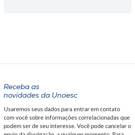
Museu
Unoesc
Store
Selecione
o idioma
Receba as
A+
novidades da Unoesc
A-
Usaremos seus dados para entrar em contato
com você sobre informações correlacionadas que
podem ser de seu interesse. Você pode cancelar o
envio da divulgação, a qualquer momento. Para