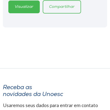
Museu
Visualizar
Compartilhar
Unoesc
Store
Selecione
o idioma
A+
A-
Receba as
novidades da Unoesc
Usaremos seus dados para entrar em contato