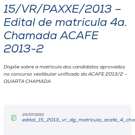
15/VR/PAXXE/2013 –
I.nova
Edital de matricula 4a.
Diplomados
Chamada ACAFE
2013-2
Cultura
CPA
Dispõe sobre a matrícula dos candidatos aprovados
no concurso vestibular unificado da ACAFE 2013/2 –
QUARTA CHAMADA
Biblioteca
Editora
23/07/2013
Rádio
edital_15_2013_vr_dg_matricula_acafe_4_cha