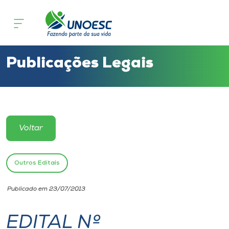
Cursos
Onde estamos
Publicações Legais
Pesquisa
Atendimento ao Estudante
Voltar
Portal de Ensino
Outros Editais
A
Publicado em 23/07/2013
Unoesc
EDITAL Nº
Internacionalização