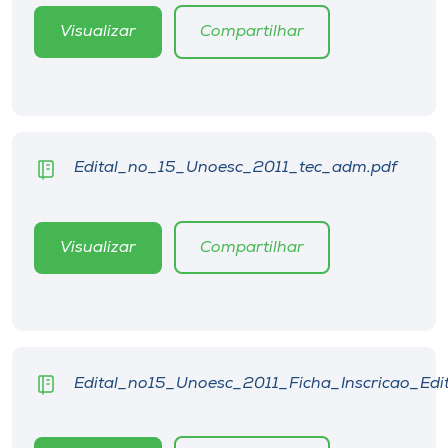
Museu
Visualizar
Compartilhar
Unoesc
Store
Edital_no_15_Unoesc_2011_tec_adm.pdf
Selecione
o idioma
Visualizar
Compartilhar
A+
A-
Edital_no15_Unoesc_2011_Ficha_Inscricao_Edit