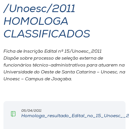
/Unoesc/2011
I.nova
HOMOLOGA
Diplomados
CLASSIFICADOS
Cultura
Ficha de Inscrição Edital nº 15/Unoesc_2011
Dispõe sobre processo de seleção externa de
CPA
funcionários técnico-administrativos para atuarem na
Universidade do Oeste de Santa Catarina – Unoesc, na
Unoesc – Campus de Joaçaba.
Biblioteca
Editora
05/04/2011
Rádio
Homologa_resultado_Edital_no_15_Unoesc__