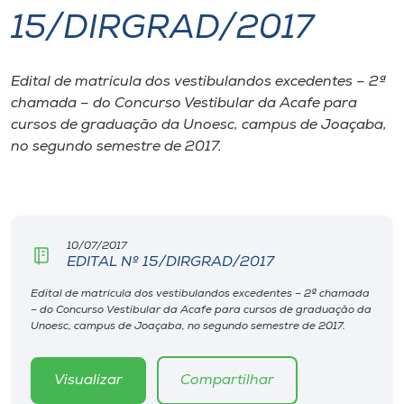
15/DIRGRAD/2017
I.nova
Edital de matrícula dos vestibulandos excedentes – 2ª
Diplomados
chamada – do Concurso Vestibular da Acafe para
cursos de graduação da Unoesc, campus de Joaçaba,
Cultura
no segundo semestre de 2017.
CPA
10/07/2017
Biblioteca
EDITAL Nº 15/DIRGRAD/2017
Edital de matrícula dos vestibulandos excedentes – 2ª chamada
Editora
– do Concurso Vestibular da Acafe para cursos de graduação da
Unoesc, campus de Joaçaba, no segundo semestre de 2017.
Rádio
Visualizar
Compartilhar