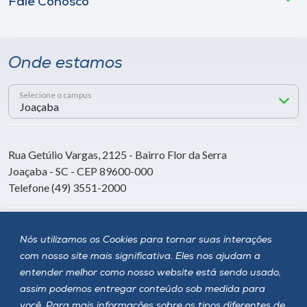
Fale Conosco
Onde estamos
Selecione o campus
Rua Getúlio Vargas, 2125 - Bairro Flor da Serra
Joaçaba - SC - CEP 89600-000
Telefone (49) 3551-2000
Siga a Unoesc
Nós utilizamos os Cookies para tornar suas interações
com nosso site mais significativa. Eles nos ajudam a
entender melhor como nosso website está sendo usado,
assim podemos entregar conteúdo sob medida para
você. Para mais informações sobre os tipos diferentes de