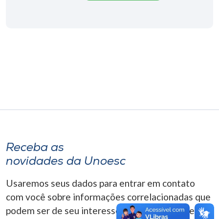
Museu
Unoesc
Store
Selecione
o idioma
A+
Receba as
A-
novidades da Unoesc
Usaremos seus dados para entrar em contato
com você sobre informações correlacionadas que
podem ser de seu interesse. Você pode cancelar o