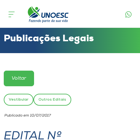
Cursos
Onde estamos
Publicações Legais
Pesquisa
Atendimento ao Estudante
Voltar
Portal de Ensino
Vestibular
Outros Editais
A
Publicado em 10/07/2017
Unoesc
EDITAL Nº
Internacionalização