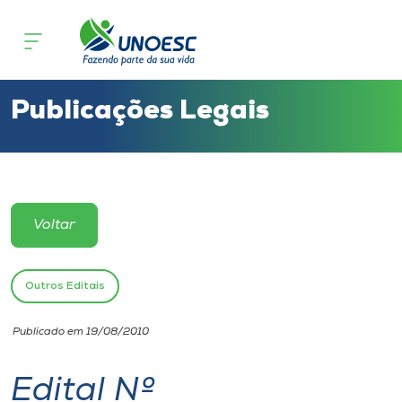
Cursos
Onde estamos
Publicações Legais
Pesquisa
Atendimento ao Estudante
Voltar
Portal de Ensino
Outros Editais
A
Publicado em 19/08/2010
Unoesc
Edital Nº
Internacionalização