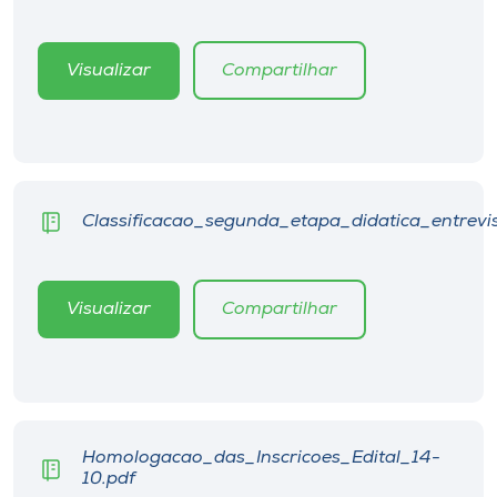
Museu
Visualizar
Compartilhar
Unoesc
Store
Selecione
Classificacao_segunda_etapa_didatica_entrevis
o idioma
Visualizar
Compartilhar
A+
A-
Homologacao_das_Inscricoes_Edital_14-
10.pdf