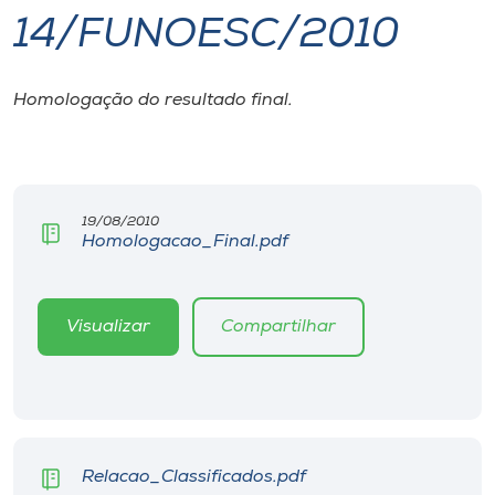
14/FUNOESC/2010
I.nova
Homologação do resultado final.
Diplomados
Cultura
19/08/2010
Homologacao_Final.pdf
CPA
Biblioteca
Visualizar
Compartilhar
Editora
Rádio
Relacao_Classificados.pdf