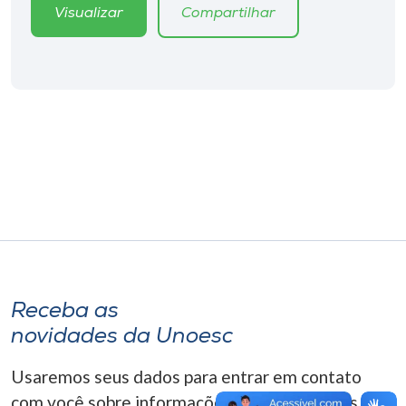
Museu
Visualizar
Compartilhar
Unoesc
Store
Selecione
o idioma
A+
A-
Receba as
novidades da Unoesc
Usaremos seus dados para entrar em contato
com você sobre informações correlacionadas que