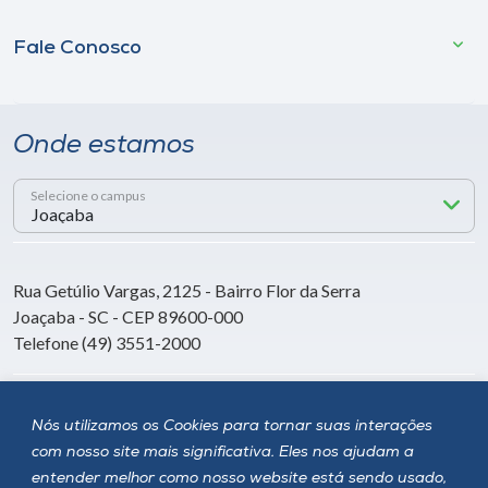
Fale Conosco
Onde estamos
Selecione o campus
Rua Getúlio Vargas, 2125 - Bairro Flor da Serra
Joaçaba - SC - CEP 89600-000
Telefone (49) 3551-2000
Siga a Unoesc
Nós utilizamos os Cookies para tornar suas interações
com nosso site mais significativa. Eles nos ajudam a
entender melhor como nosso website está sendo usado,