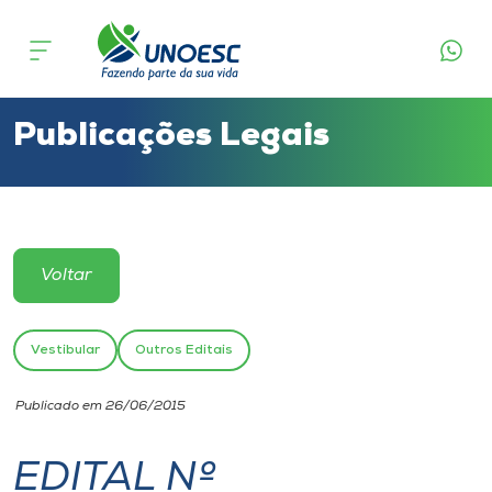
Cursos
Onde estamos
Publicações Legais
Pesquisa
Atendimento ao Estudante
Voltar
Portal de Ensino
Vestibular
Outros Editais
A
Publicado em 26/06/2015
Unoesc
EDITAL Nº
Internacionalização