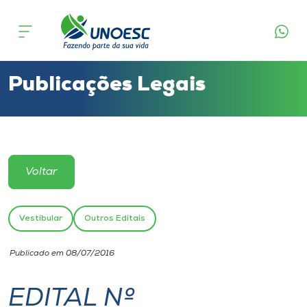
Cursos
Onde estamos
Publicações Legais
Pesquisa
Atendimento ao Estudante
Voltar
Portal de Ensino
Vestibular
Outros Editais
A
Publicado em 08/07/2016
Unoesc
EDITAL Nº
Internacionalização