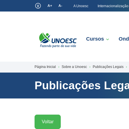
A+
A-
A Unoesc
Internacionalização
Cursos
Ond
Página Inicial
Sobre a Unoesc
Publicações Legais
Publicações Lega
Voltar