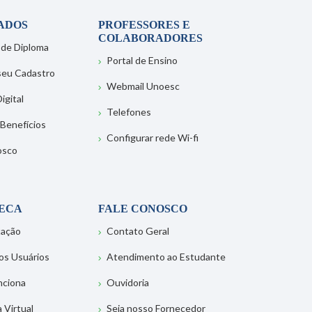
ADOS
PROFESSORES E
COLABORADORES
 de Diploma
Portal de Ensino
 seu Cadastro
Webmail Unoesc
igital
Telefones
 Benefícios
Configurar rede Wi-fi
osco
TECA
FALE CONOSCO
tação
Contato Geral
os Usuários
Atendimento ao Estudante
nciona
Ouvidoria
a Virtual
Seja nosso Fornecedor