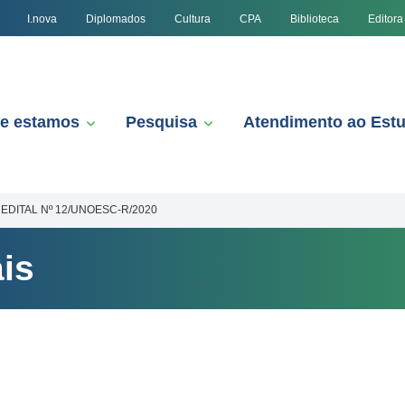
I.nova
Diplomados
Cultura
CPA
Biblioteca
Editora
e estamos
Pesquisa
Atendimento ao Est
EDITAL Nº 12/UNOESC-R/2020
is