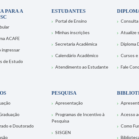
A PARA A
ESTUDANTES
DIPLOM
SC
Portal de Ensino
Consulta
bular
Minhas inscrições
Atualize
ema ACAFE
Secretaria Acadêmica
Diploma D
 ingressar
Calendário Acadêmico
Cursos e
s de Estudo
Atendimento ao Estudante
Fale Con
OS
PESQUISA
BIBLIO
uação
Apresentação
Apresen
Graduação
Programas de Incentivo à
Acesso a
Pesquisa
rado e Doutorado
Como Fu
SISGEN
nsão
Bibliotec