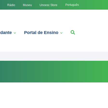
Português
Rádio
Museu
Unoesc Store
udante
Portal de Ensino