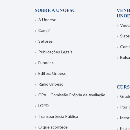
SOBRE A UNOESC
VENH
UNOE
A Unoesc
Vesti
Campi
Sist
Setores
Como
Publicações Legais
Bolsa
Funoesc
Editora Unoesc
Rádio Unoesc
CURS
CPA – Comissão Própria de Avaliação
Grad
LGPD
Pós-
Transparência Pública
Mest
O que acontece
Exte