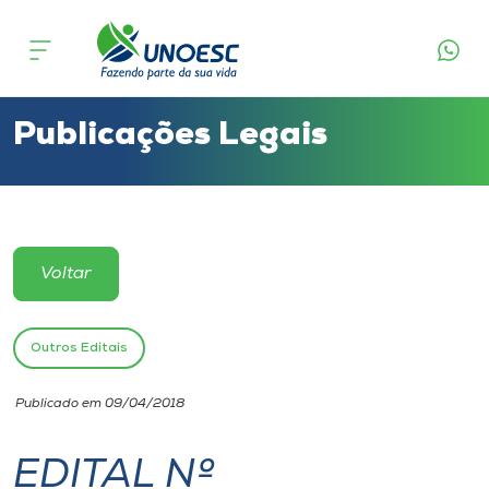
Cursos
Onde estamos
Publicações Legais
Pesquisa
Atendimento ao Estudante
Voltar
Portal de Ensino
Outros Editais
A
Publicado em 09/04/2018
Unoesc
EDITAL Nº
Internacionalização