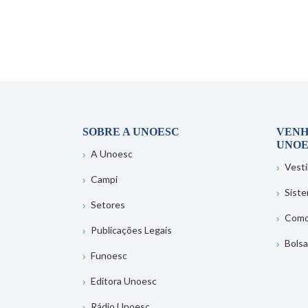
SOBRE A UNOESC
VENH
UNOE
A Unoesc
Vesti
Campi
Sist
Setores
Como
Publicações Legais
Bolsa
Funoesc
Editora Unoesc
Rádio Unoesc