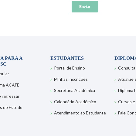
A PARA A
ESTUDANTES
DIPLOM
SC
Portal de Ensino
Consulta
bular
Minhas inscrições
Atualize
ema ACAFE
Secretaria Acadêmica
Diploma D
 ingressar
Calendário Acadêmico
Cursos e
s de Estudo
Atendimento ao Estudante
Fale Con