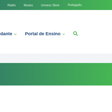
Português
Rádio
Museu
Unoesc Store
udante
Portal de Ensino