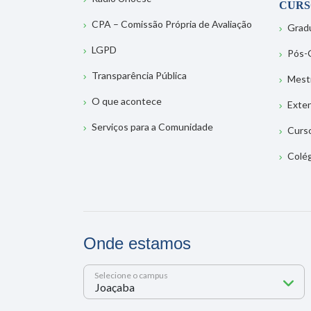
CURS
CPA – Comissão Própria de Avaliação
Grad
LGPD
Pós-
Transparência Pública
Mest
O que acontece
Exte
Serviços para a Comunidade
Curs
Colé
Onde estamos
Selecione o campus