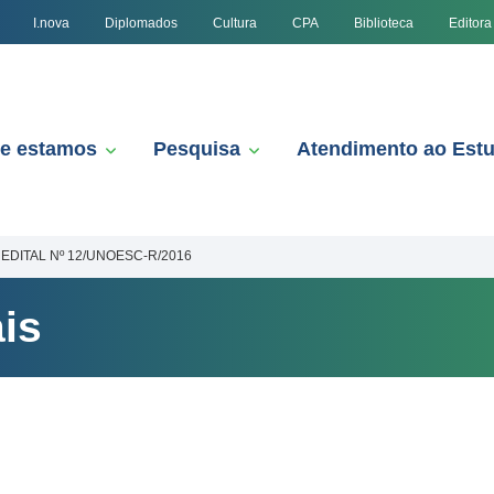
I.nova
Diplomados
Cultura
CPA
Biblioteca
Editora
e estamos
Pesquisa
Atendimento ao Est
EDITAL Nº 12/UNOESC-R/2016
is