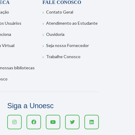
TECA
FALE CONOSCO
tação
Contato Geral
os Usuários
Atendimento ao Estudante
nciona
Ouvidoria
a Virtual
Seja nosso Fornecedor
Trabalhe Conosco
nossas bibliotecas
osco
Siga a Unoesc