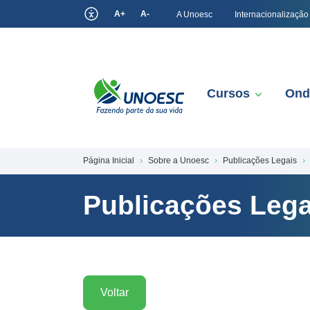
A+
A-
A Unoesc
Internacionalização
Cursos
Ond
Página Inicial
Sobre a Unoesc
Publicações Legais
Publicações Lega
Voltar