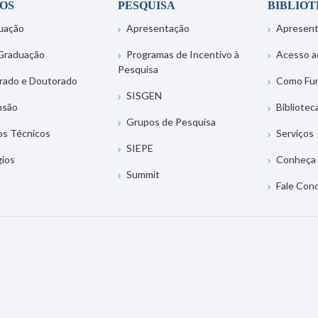
OS
PESQUISA
BIBLIO
uação
Apresentação
Apresen
Graduação
Programas de Incentivo à
Acesso a
Pesquisa
rado e Doutorado
Como Fu
SISGEN
nsão
Bibliotec
Grupos de Pesquisa
os Técnicos
Serviços
SIEPE
gios
Conheça 
Summit
Fale Con