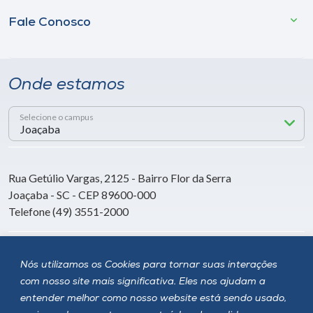
Fale Conosco
Onde estamos
Selecione o campus
Rua Getúlio Vargas, 2125 - Bairro Flor da Serra
Joaçaba - SC - CEP 89600-000
Telefone (49) 3551-2000
Siga a Unoesc
Nós utilizamos os Cookies para tornar suas interações
com nosso site mais significativa. Eles nos ajudam a
entender melhor como nosso website está sendo usado,