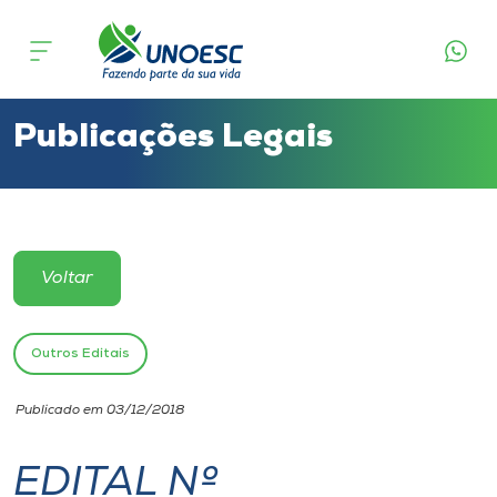
Cursos
Onde estamos
Publicações Legais
Pesquisa
Atendimento ao Estudante
Voltar
Portal de Ensino
Outros Editais
A
Publicado em 03/12/2018
Unoesc
EDITAL Nº
Internacionalização