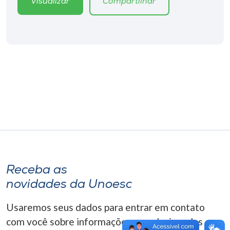
Visualizar
Compartilhar
Museu
Unoesc
Store
Selecione
o idioma
A+
A-
Receba as
novidades da Unoesc
Usaremos seus dados para entrar em contato
com você sobre informações correlacionadas que