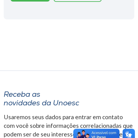
Museu
Unoesc
Store
Selecione
o idioma
A+
Receba as
A-
novidades da Unoesc
Usaremos seus dados para entrar em contato
com você sobre informações correlacionadas que
podem ser de seu interesse. Você pode cancelar o