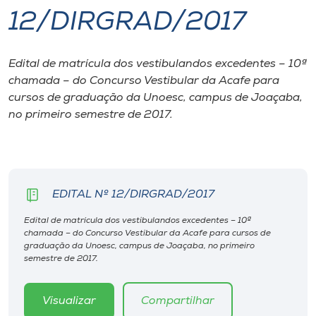
12/DIRGRAD/2017
I.nova
Edital de matrícula dos vestibulandos excedentes – 10ª
Diplomados
chamada – do Concurso Vestibular da Acafe para
cursos de graduação da Unoesc, campus de Joaçaba,
Cultura
no primeiro semestre de 2017.
CPA
EDITAL Nº 12/DIRGRAD/2017
Biblioteca
Edital de matrícula dos vestibulandos excedentes – 10ª
chamada – do Concurso Vestibular da Acafe para cursos de
Editora
graduação da Unoesc, campus de Joaçaba, no primeiro
semestre de 2017.
Rádio
Visualizar
Compartilhar