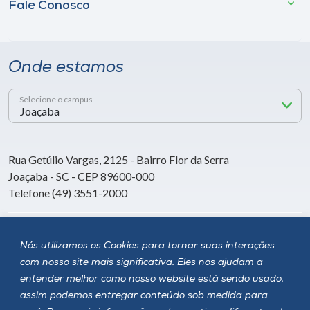
Fale Conosco
Onde estamos
Selecione o campus
Rua Getúlio Vargas, 2125 - Bairro Flor da Serra
Joaçaba - SC - CEP 89600-000
Telefone (49) 3551-2000
Siga a Unoesc
Nós utilizamos os Cookies para tornar suas interações
com nosso site mais significativa. Eles nos ajudam a
entender melhor como nosso website está sendo usado,
assim podemos entregar conteúdo sob medida para