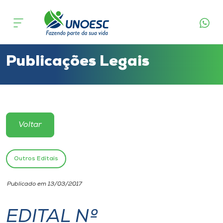
Cursos
Onde estamos
Publicações Legais
Pesquisa
Atendimento ao Estudante
Voltar
Portal de Ensino
Outros Editais
A
Publicado em 13/03/2017
Unoesc
EDITAL Nº
Internacionalização