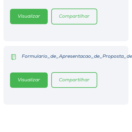
Museu
Visualizar
Compartilhar
Unoesc
Store
Selecione
Formulario_de_Apresentacao_de_Proposta_de
o idioma
Visualizar
Compartilhar
A+
A-