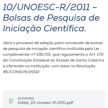
10/UNOESC-R/2011 –
I.nova
Bolsas de Pesquisa de
Diplomados
Iniciação Científica.
Cultura
Abre o processo de seleção para concessão de bolsas
de pesquisa de iniciação científica instituída pela Lei
CPA
complementar nº 281/05, que regulamenta o Art. 170
da Constituição Estadual do Estado de Santa Catarina
e oferecida na instituição, com base na Resolução
Biblioteca
85/CONSUN/2002.
Editora
Rádio
21/03/2011
Edital_10-Unoesc-R-2011.pdf