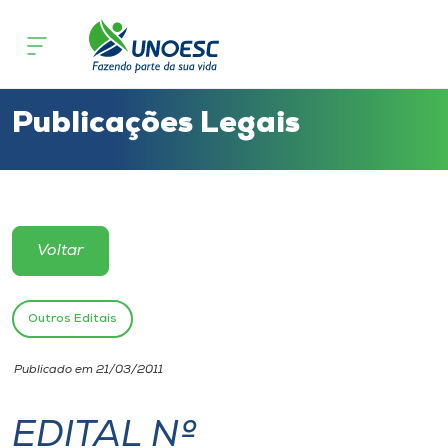
Cursos
Onde estamos
Publicações Legais
Pesquisa
Atendimento ao Estudante
Voltar
Portal de Ensino
Outros Editais
A
Publicado em 21/03/2011
Unoesc
EDITAL Nº
Internacionalização