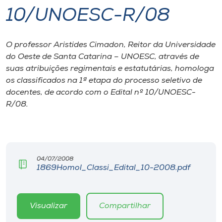
10/UNOESC-R/08
I.nova
O professor Aristides Cimadon, Reitor da Universidade
Diplomados
do Oeste de Santa Catarina – UNOESC, através de
suas atribuições regimentais e estatutárias, homologa
Cultura
os classificados na 1ª etapa do processo seletivo de
docentes, de acordo com o Edital nº 10/UNOESC-
R/08.
CPA
Biblioteca
04/07/2008
Editora
1869Homol_Classi_Edital_10-2008.pdf
Rádio
Visualizar
Compartilhar