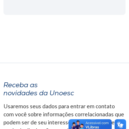
Museu
Unoesc
Store
Selecione
o idioma
Receba as
A+
A-
novidades da Unoesc
Usaremos seus dados para entrar em contato
com você sobre informações correlacionadas que
podem ser de seu interesse. Você pode cancelar o