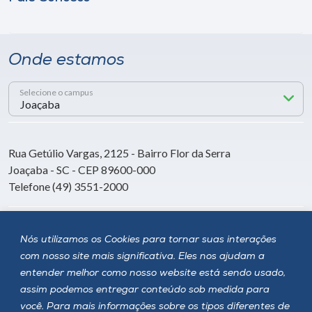
Onde estamos
Selecione o campus
Rua Getúlio Vargas, 2125 - Bairro Flor da Serra
Joaçaba - SC - CEP 89600-000
Telefone (49) 3551-2000
Siga a Unoesc
Nós utilizamos os Cookies para tornar suas interações
com nosso site mais significativa. Eles nos ajudam a
entender melhor como nosso website está sendo usado,
assim podemos entregar conteúdo sob medida para
você. Para mais informações sobre os tipos diferentes de