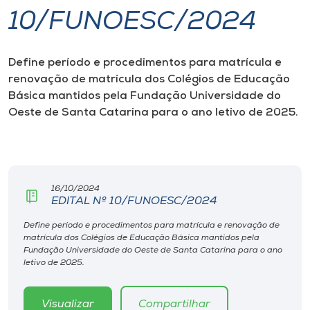
10/FUNOESC/2024
I.nova
Define período e procedimentos para matrícula e
Diplomados
renovação de matrícula dos Colégios de Educação
Básica mantidos pela Fundação Universidade do
Cultura
Oeste de Santa Catarina para o ano letivo de 2025.
CPA
16/10/2024
Biblioteca
EDITAL Nº 10/FUNOESC/2024
Define período e procedimentos para matrícula e renovação de
Editora
matrícula dos Colégios de Educação Básica mantidos pela
Fundação Universidade do Oeste de Santa Catarina para o ano
letivo de 2025.
Rádio
Visualizar
Compartilhar