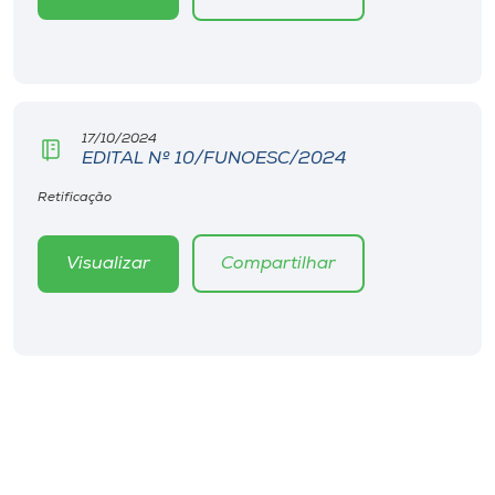
Museu
Unoesc
Store
17/10/2024
EDITAL Nº 10/FUNOESC/2024
Retificação
Selecione
o idioma
Visualizar
Compartilhar
A+
A-