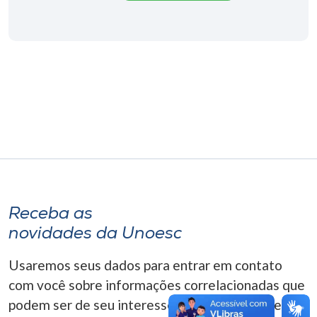
Museu
Unoesc
Store
Selecione
o idioma
A+
Receba as
A-
novidades da Unoesc
Usaremos seus dados para entrar em contato
com você sobre informações correlacionadas que
podem ser de seu interesse. Você pode cancelar o