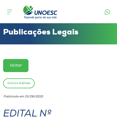
Cursos
Onde estamos
Publicações Legais
Pesquisa
Atendimento ao Estudante
Voltar
Portal de Ensino
Outros Editais
A
Publicado em 15/06/2015
Unoesc
EDITAL Nº
Internacionalização