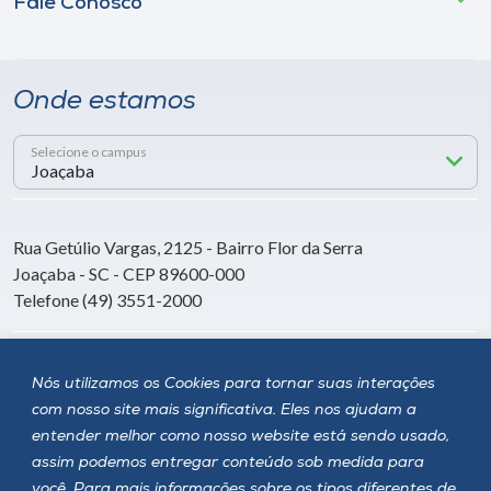
Fale Conosco
Onde estamos
Selecione o campus
Rua Getúlio Vargas, 2125 - Bairro Flor da Serra
Joaçaba - SC - CEP 89600-000
Telefone (49) 3551-2000
Siga a Unoesc
Nós utilizamos os Cookies para tornar suas interações
com nosso site mais significativa. Eles nos ajudam a
entender melhor como nosso website está sendo usado,
assim podemos entregar conteúdo sob medida para
você. Para mais informações sobre os tipos diferentes de