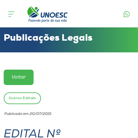
Cursos
Onde estamos
Publicações Legais
Pesquisa
Atendimento ao Estudante
Voltar
Portal de Ensino
Outros Editais
A
Publicado em 20/07/2015
Unoesc
EDITAL Nº
Internacionalização