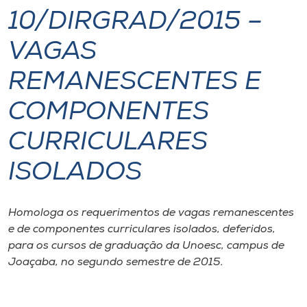
10/DIRGRAD/2015 –
I.nova
VAGAS
Diplomados
REMANESCENTES E
COMPONENTES
Cultura
CURRICULARES
CPA
ISOLADOS
Biblioteca
Homologa os requerimentos de vagas remanescentes
e de componentes curriculares isolados, deferidos,
Editora
para os cursos de graduação da Unoesc, campus de
Joaçaba, no segundo semestre de 2015.
Rádio