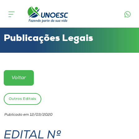
Cursos
Onde estamos
Publicações Legais
Pesquisa
Atendimento ao Estudante
Voltar
Portal de Ensino
Outros Editais
A
Publicado em 12/03/2020
Unoesc
EDITAL Nº
Internacionalização