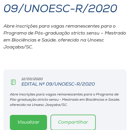
09/UNOESC-R/2020
I.nova
Abre inscrições para vagas remanescentes para o
Diplomados
Programa de Pós-graduação stricto sensu – Mestrado
em Biociências e Saúde, oferecido na Unoesc
Cultura
Joaçaba/SC.
CPA
12/03/2020
Biblioteca
EDITAL Nº 09/UNOESC-R/2020
Abre inscrições para vagas remanescentes para o Programa de
Editora
Pós-graduação stricto sensu - Mestrado em Biociências e Saúde,
oferecido na Unoesc Joaçaba/SC.
Rádio
Visualizar
Compartilhar