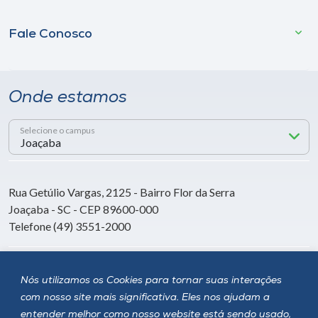
Fale Conosco
Onde estamos
Selecione o campus
Rua Getúlio Vargas, 2125 - Bairro Flor da Serra
Joaçaba - SC - CEP 89600-000
Telefone (49) 3551-2000
Siga a Unoesc
Nós utilizamos os Cookies para tornar suas interações
com nosso site mais significativa. Eles nos ajudam a
entender melhor como nosso website está sendo usado,