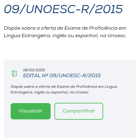
09/UNOESC-R/2015
I.nova
Dispõe sobre a oferta de Exame de Proficiência em
Diplomados
Língua Estrangeira, inglês ou espanhol, na Unoesc.
Cultura
CPA
18/03/2015
EDITAL Nº 09/UNOESC-R/2015
Biblioteca
Dispõe sobre a oferta de Exame de Proficiência em Língua
Estrangeira, inglês ou espanhol, na Unoesc.
Editora
Visualizar
Compartilhar
Rádio