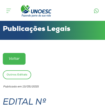
Cursos
Onde estamos
Publicações Legais
Pesquisa
Atendimento ao Estudante
Voltar
Portal de Ensino
Outros Editais
A
Publicado em 13/05/2015
Unoesc
EDITAL Nº
Internacionalização