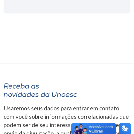
Museu
Unoesc
Store
Selecione
o idioma
Receba as
A+
novidades da Unoesc
A-
Usaremos seus dados para entrar em contato
com você sobre informações correlacionadas que
podem ser de seu interesse. Você pode cancelar o
envio da divulgação, a qualquer momento. Para