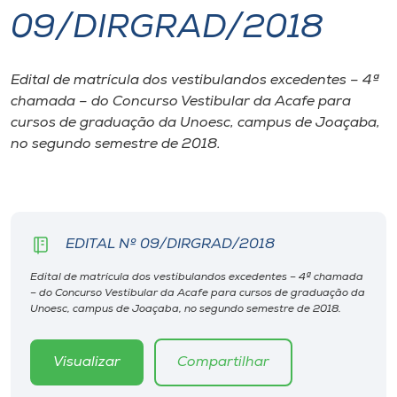
09/DIRGRAD/2018
I.nova
Edital de matrícula dos vestibulandos excedentes – 4ª
Diplomados
chamada – do Concurso Vestibular da Acafe para
cursos de graduação da Unoesc, campus de Joaçaba,
Cultura
no segundo semestre de 2018.
CPA
EDITAL Nº 09/DIRGRAD/2018
Biblioteca
Edital de matrícula dos vestibulandos excedentes – 4ª chamada
– do Concurso Vestibular da Acafe para cursos de graduação da
Editora
Unoesc, campus de Joaçaba, no segundo semestre de 2018.
Rádio
Visualizar
Compartilhar