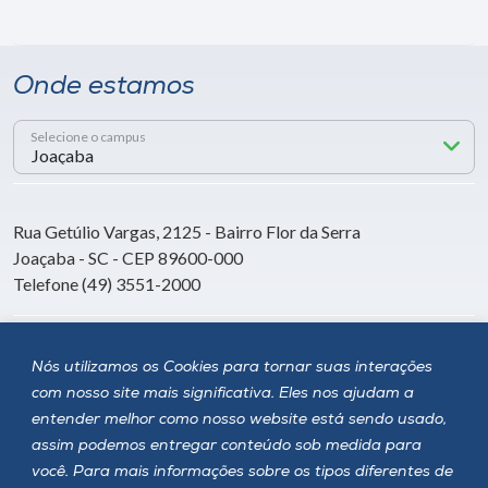
Onde estamos
Selecione o campus
Rua Getúlio Vargas, 2125 - Bairro Flor da Serra
Joaçaba - SC - CEP 89600-000
Telefone (49) 3551-2000
Siga a Unoesc
Nós utilizamos os Cookies para tornar suas interações
com nosso site mais significativa. Eles nos ajudam a
entender melhor como nosso website está sendo usado,
assim podemos entregar conteúdo sob medida para
você. Para mais informações sobre os tipos diferentes de