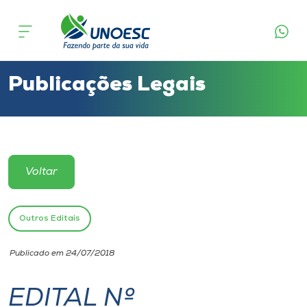
Cursos
Onde estamos
Publicações Legais
Pesquisa
Atendimento ao Estudante
Voltar
Portal de Ensino
Outros Editais
A
Publicado em 24/07/2018
Unoesc
EDITAL Nº
Internacionalização