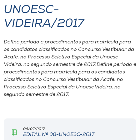
UNOESC-
I.nova
VIDEIRA/2017
Diplomados
Define período e procedimentos para matrícula para
os candidatos classificados no Concurso Vestibular da
Cultura
Acafe, no Processo Seletivo Especial da Unoesc
Videira, no segundo semestre de 2017.Define período e
CPA
procedimentos para matrícula para os candidatos
classificados no Concurso Vestibular da Acafe, no
Processo Seletivo Especial da Unoesc Videira, no
Biblioteca
segundo semestre de 2017.
Editora
Rádio
04/07/2017
EDITAL Nº 08-UNOESC-2017