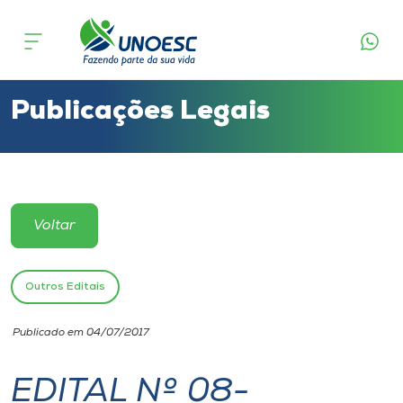
Cursos
Onde estamos
Publicações Legais
Pesquisa
Atendimento ao Estudante
Voltar
Portal de Ensino
Outros Editais
A
Publicado em 04/07/2017
Unoesc
EDITAL Nº 08-
Internacionalização