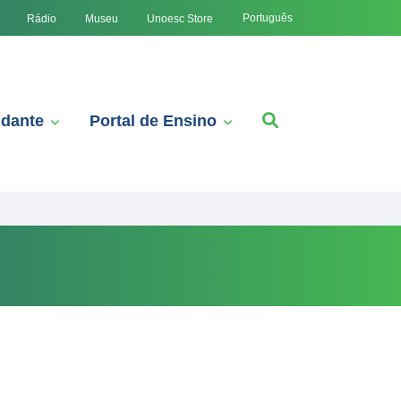
Português
Rádio
Museu
Unoesc Store
udante
Portal de Ensino