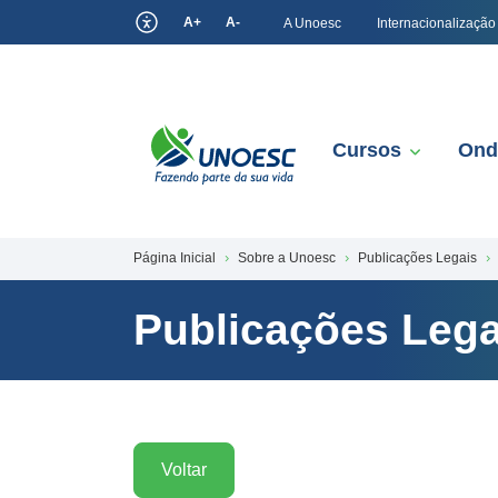
A+
A-
A Unoesc
Internacionalização
Cursos
Ond
Página Inicial
Sobre a Unoesc
Publicações Legais
Publicações Lega
Voltar