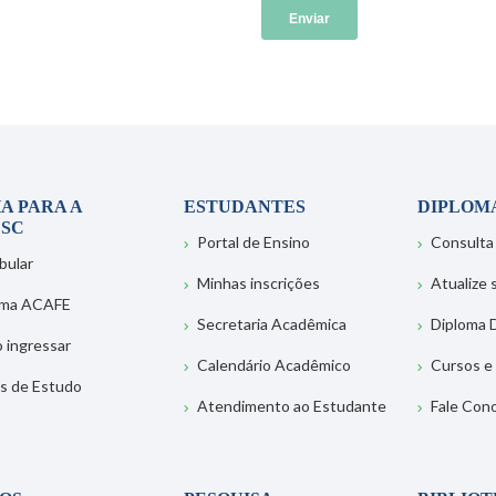
A PARA A
ESTUDANTES
DIPLOM
SC
Portal de Ensino
Consulta
bular
Minhas inscrições
Atualize
ema ACAFE
Secretaria Acadêmica
Diploma D
 ingressar
Calendário Acadêmico
Cursos e
s de Estudo
Atendimento ao Estudante
Fale Con