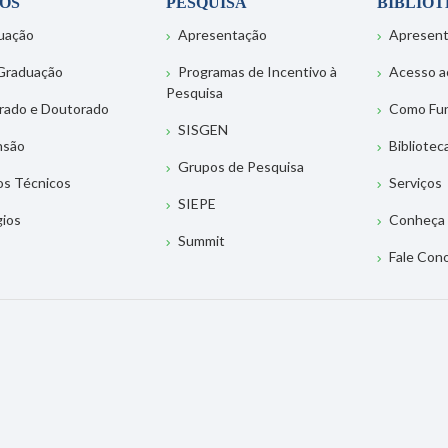
OS
PESQUISA
BIBLIO
uação
Apresentação
Apresen
Graduação
Programas de Incentivo à
Acesso a
Pesquisa
rado e Doutorado
Como Fu
SISGEN
nsão
Bibliotec
Grupos de Pesquisa
os Técnicos
Serviços
SIEPE
gios
Conheça 
Summit
Fale Con