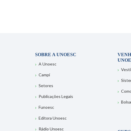
SOBRE A UNOESC
VENH
UNOE
A Unoesc
Vesti
Campi
Sist
Setores
Como
Publicações Legais
Bolsa
Funoesc
Editora Unoesc
Rádio Unoesc