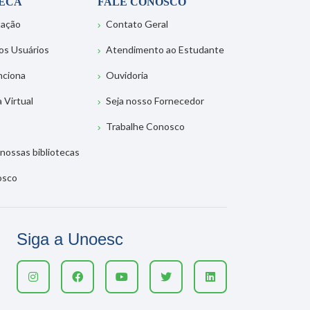
TECA
FALE CONOSCO
tação
Contato Geral
os Usuários
Atendimento ao Estudante
nciona
Ouvidoria
a Virtual
Seja nosso Fornecedor
Trabalhe Conosco
nossas bibliotecas
osco
Siga a Unoesc