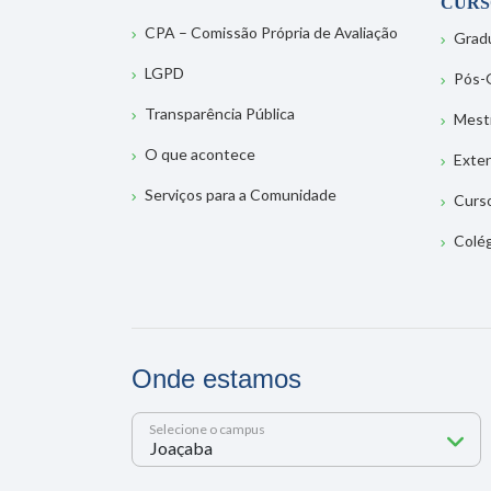
CURS
CPA – Comissão Própria de Avaliação
Grad
LGPD
Pós-
Transparência Pública
Mest
O que acontece
Exte
Serviços para a Comunidade
Curs
Colé
Onde estamos
Selecione o campus