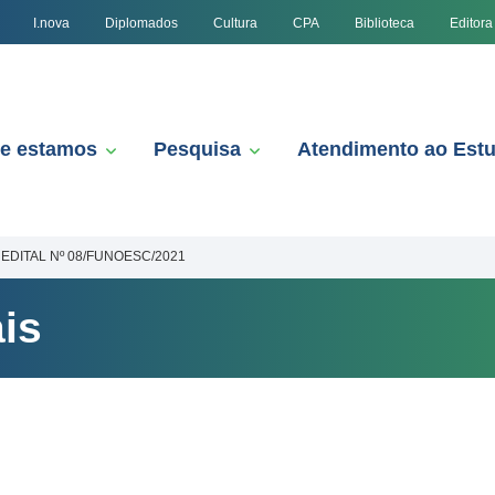
I.nova
Diplomados
Cultura
CPA
Biblioteca
Editora
e estamos
Pesquisa
Atendimento ao Est
EDITAL Nº 08/FUNOESC/2021
is