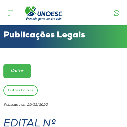
Cursos
Onde estamos
Publicações Legais
Pesquisa
Atendimento ao Estudante
Voltar
Portal de Ensino
Outros Editais
A
Publicado em 22/12/2020
Unoesc
EDITAL Nº
Internacionalização