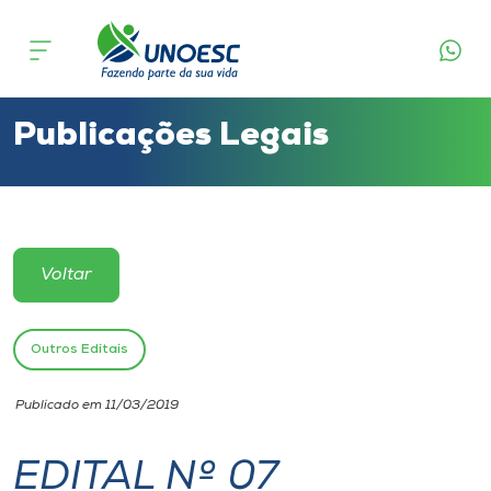
Cursos
Onde estamos
Publicações Legais
Pesquisa
Atendimento ao Estudante
Voltar
Portal de Ensino
Outros Editais
A
Publicado em 11/03/2019
Unoesc
EDITAL Nº 07
Internacionalização