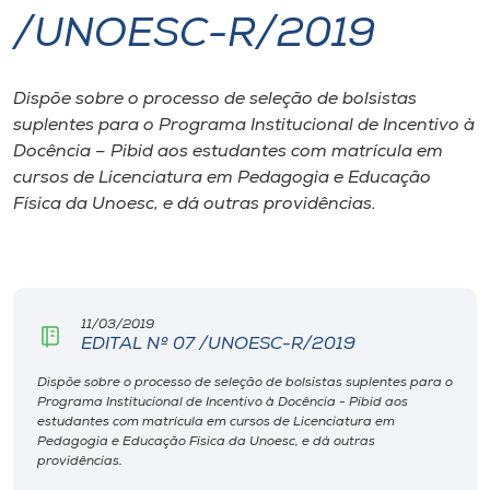
/UNOESC-R/2019
I.nova
Dispõe sobre o processo de seleção de bolsistas
Diplomados
suplentes para o Programa Institucional de Incentivo à
Docência – Pibid aos estudantes com matrícula em
Cultura
cursos de Licenciatura em Pedagogia e Educação
Física da Unoesc, e dá outras providências.
CPA
Biblioteca
11/03/2019
EDITAL Nº 07 /UNOESC-R/2019
Editora
Dispõe sobre o processo de seleção de bolsistas suplentes para o
Programa Institucional de Incentivo à Docência - Pibid aos
estudantes com matrícula em cursos de Licenciatura em
Rádio
Pedagogia e Educação Física da Unoesc, e dá outras
providências.