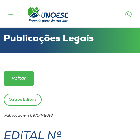
Cursos
Onde estamos
Publicações Legais
Pesquisa
Atendimento ao Estudante
Voltar
Portal de Ensino
Outros Editais
A
Publicado em 09/04/2018
Unoesc
EDITAL Nº
Internacionalização