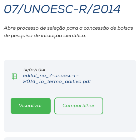
07/UNOESC-R/2014
I.nova
Abre processo de seleção para a concessão de bolsas
Diplomados
de pesquisa de iniciação científica.
Cultura
CPA
14/02/2014
edital_no_7-unoesc-r-
2014_1o_termo_aditivo.pdf
Biblioteca
Editora
Visualizar
Compartilhar
Rádio