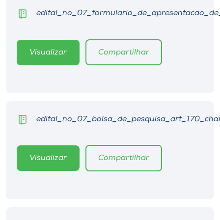
Museu
edital_no_07_formulario_de_apresentacao_de
Unoesc
Store
Visualizar
Compartilhar
Selecione
o idioma
edital_no_07_bolsa_de_pesquisa_art_170_ch
A+
A-
Visualizar
Compartilhar