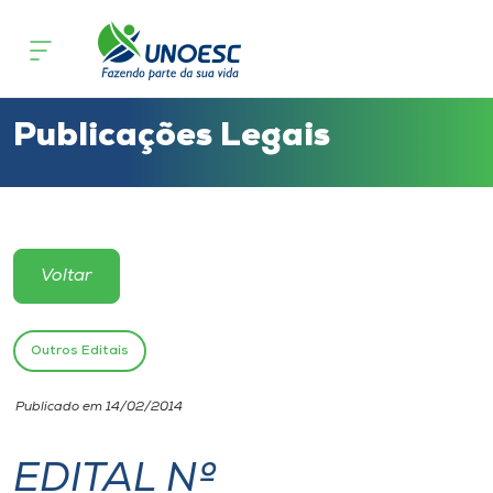
Cursos
Onde estamos
Publicações Legais
Pesquisa
Atendimento ao Estudante
Voltar
Portal de Ensino
Outros Editais
A
Publicado em 14/02/2014
Unoesc
EDITAL Nº
Internacionalização