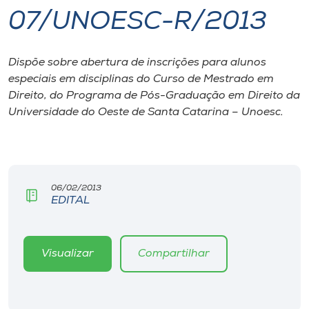
07/UNOESC-R/2013
I.nova
Dispõe sobre abertura de inscrições para alunos
Diplomados
especiais em disciplinas do Curso de Mestrado em
Direito, do Programa de Pós-Graduação em Direito da
Cultura
Universidade do Oeste de Santa Catarina – Unoesc.
CPA
06/02/2013
Biblioteca
EDITAL
Editora
Visualizar
Compartilhar
Rádio