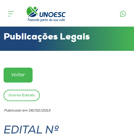
Cursos
Onde estamos
Publicações Legais
Pesquisa
Atendimento ao Estudante
Voltar
Portal de Ensino
Outros Editais
A
Publicado em 06/02/2013
Unoesc
EDITAL Nº
Internacionalização