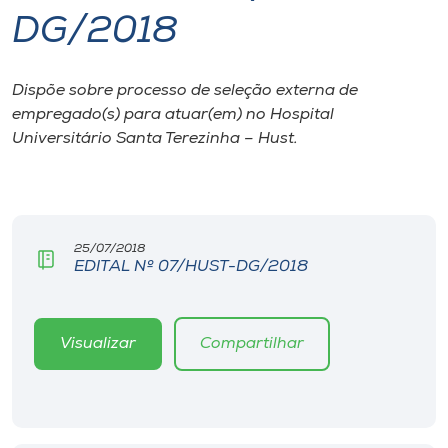
DG/2018
I.nova
Dispõe sobre processo de seleção externa de
Diplomados
empregado(s) para atuar(em) no Hospital
Universitário Santa Terezinha – Hust.
Cultura
CPA
25/07/2018
EDITAL Nº 07/HUST-DG/2018
Biblioteca
Editora
Visualizar
Compartilhar
Rádio