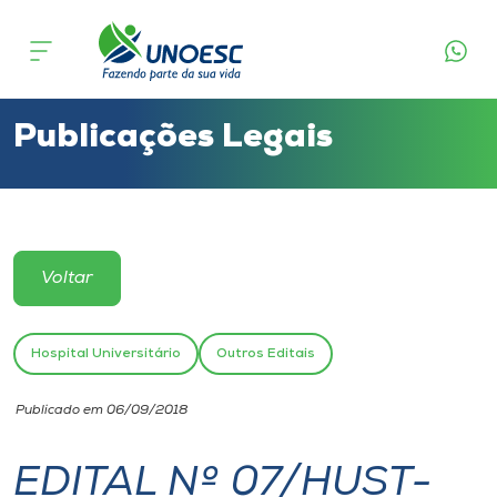
Cursos
Onde estamos
Publicações Legais
Pesquisa
Atendimento ao Estudante
Voltar
Portal de Ensino
Hospital Universitário
Outros Editais
A
Publicado em 06/09/2018
Unoesc
EDITAL Nº 07/HUST-
Internacionalização