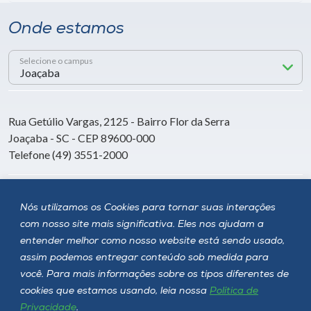
Onde estamos
Selecione o campus
Rua Getúlio Vargas, 2125 - Bairro Flor da Serra
Joaçaba - SC - CEP 89600-000
Telefone (49) 3551-2000
Siga a Unoesc
Nós utilizamos os Cookies para tornar suas interações
com nosso site mais significativa. Eles nos ajudam a
entender melhor como nosso website está sendo usado,
assim podemos entregar conteúdo sob medida para
você. Para mais informações sobre os tipos diferentes de
cookies que estamos usando, leia nossa
Política de
Privacidade
.