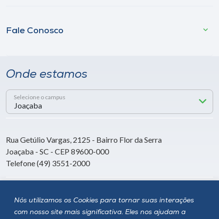
Fale Conosco
Onde estamos
Selecione o campus
Rua Getúlio Vargas, 2125 - Bairro Flor da Serra
Joaçaba - SC - CEP 89600-000
Telefone (49) 3551-2000
Siga a Unoesc
Nós utilizamos os Cookies para tornar suas interações
com nosso site mais significativa. Eles nos ajudam a