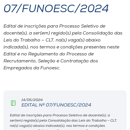
07/FUNOESC/2024
I.nova
Edital de inscrições para Processo Seletivo de
Diplomados
docente(s), a ser(em) regido(s) pela Consolidação das
Leis do Trabalho – CLT, na(s) vaga(s) abaixo
Cultura
indicada(s), nos termos e condições presentes neste
Edital e no Regulamento do Processo de
Recrutamento, Seleção e Contratação dos
CPA
Empregados da Funoesc.
Biblioteca
Editora
14/05/2024
EDITAL Nº 07/FUNOESC/2024
Rádio
Edital de inscrições para Processo Seletivo de docente(s), a
ser(em) regido(s) pela Consolidação das Leis do Trabalho – CLT,
na(s) vaga(s) abaixo indicada(s), nos termos e condições