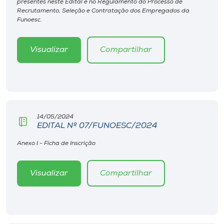
presentes neste Edital e no Regulamento do Processo de
Museu
Recrutamento, Seleção e Contratação dos Empregados da
Funoesc.
Unoesc
Store
Visualizar
Compartilhar
Selecione
o idioma
14/05/2024
EDITAL Nº 07/FUNOESC/2024
Anexo I - Ficha de Inscrição
A+
A-
Visualizar
Compartilhar