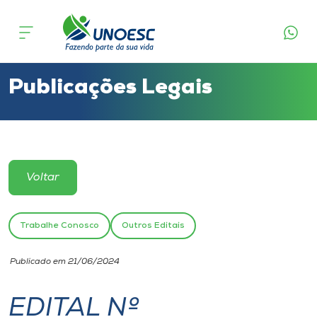
Cursos
Onde estamos
Publicações Legais
Pesquisa
Atendimento ao Estudante
Voltar
Portal de Ensino
Trabalhe Conosco
Outros Editais
A
Publicado em 21/06/2024
Unoesc
EDITAL Nº
Internacionalização