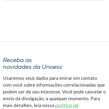
Museu
Unoesc
Store
Selecione
o idioma
Receba as
novidades da Unoesc
A+
Usaremos seus dados para entrar em contato
A-
com você sobre informações correlacionadas que
podem ser de seu interesse. Você pode cancelar o
envio da divulgação, a qualquer momento. Para
mais detalhes, leia nossa
política de