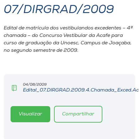
07/DIRGRAD/2009
I.nova
Edital de matrícula dos vestibulandos excedentes – 4ª
Diplomados
chamada – do Concurso Vestibular da Acafe para
curso de graduação da Unoesc, Campus de Joaçaba,
Cultura
no segundo semestre de 2009.
CPA
04/08/2009
Biblioteca
Edital_07.DIRGRAD.2009.4.Chamada_Exced.Ac
Editora
Visualizar
Compartilhar
Rádio