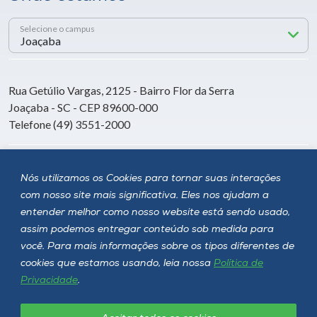
Selecione o campus
Rua Getúlio Vargas, 2125 - Bairro Flor da Serra
Joaçaba - SC - CEP 89600-000
Telefone (49) 3551-2000
Siga a Unoesc
Nós utilizamos os Cookies para tornar suas interações
com nosso site mais significativa. Eles nos ajudam a
entender melhor como nosso website está sendo usado,
assim podemos entregar conteúdo sob medida para
você. Para mais informações sobre os tipos diferentes de
cookies que estamos usando, leia nossa
Política de
Privacidade
.