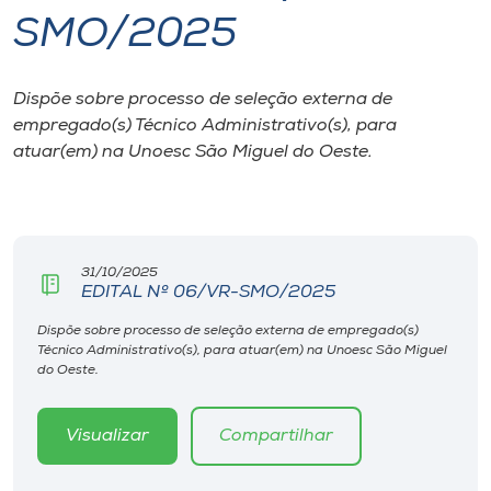
SMO/2025
I.nova
Dispõe sobre processo de seleção externa de
Diplomados
empregado(s) Técnico Administrativo(s), para
atuar(em) na Unoesc São Miguel do Oeste.
Cultura
CPA
31/10/2025
EDITAL Nº 06/VR-SMO/2025
Biblioteca
Dispõe sobre processo de seleção externa de empregado(s)
Técnico Administrativo(s), para atuar(em) na Unoesc São Miguel
Editora
do Oeste.
Rádio
Visualizar
Compartilhar