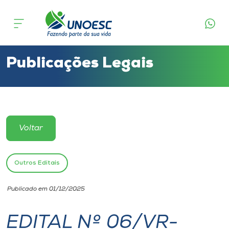
Cursos
Onde estamos
Publicações Legais
Pesquisa
Atendimento ao Estudante
Voltar
Portal de Ensino
Outros Editais
A
Publicado em 01/12/2025
Unoesc
EDITAL Nº 06/VR-
Internacionalização