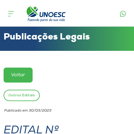
Cursos
Onde estamos
Publicações Legais
Pesquisa
Atendimento ao Estudante
Voltar
Portal de Ensino
Outros Editais
A
Publicado em 30/03/2023
Unoesc
EDITAL Nº
Internacionalização