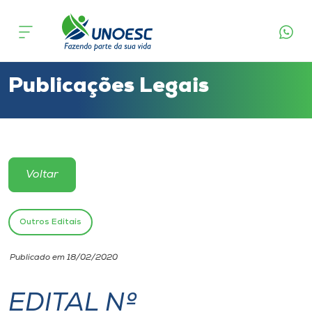
Cursos
Onde estamos
Publicações Legais
Pesquisa
Atendimento ao Estudante
Voltar
Portal de Ensino
Outros Editais
A
Publicado em 18/02/2020
Unoesc
EDITAL Nº
Internacionalização