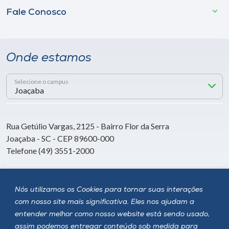
Fale Conosco
Onde estamos
Selecione o campus
Rua Getúlio Vargas, 2125 - Bairro Flor da Serra
Joaçaba - SC - CEP 89600-000
Telefone (49) 3551-2000
Siga a Unoesc
Nós utilizamos os Cookies para tornar suas interações
com nosso site mais significativa. Eles nos ajudam a
entender melhor como nosso website está sendo usado,
assim podemos entregar conteúdo sob medida para