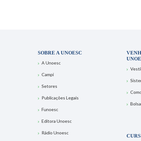
SOBRE A UNOESC
VENH
UNOE
A Unoesc
Vesti
Campi
Sist
Setores
Como
Publicações Legais
Bolsa
Funoesc
Editora Unoesc
Rádio Unoesc
CURS