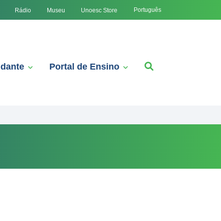
Português
Rádio
Museu
Unoesc Store
udante
Portal de Ensino