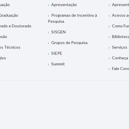
uação
Apresentação
Apresen
Graduação
Programas de Incentivo à
Acesso a
Pesquisa
rado e Doutorado
Como Fu
SISGEN
nsão
Bibliotec
Grupos de Pesquisa
os Técnicos
Serviços
SIEPE
gios
Conheça 
Summit
Fale Con