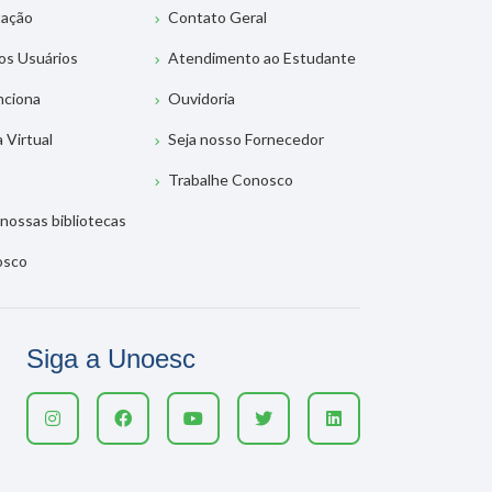
tação
Contato Geral
os Usuários
Atendimento ao Estudante
nciona
Ouvidoria
a Virtual
Seja nosso Fornecedor
Trabalhe Conosco
nossas bibliotecas
osco
Siga a Unoesc