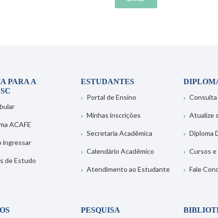
A PARA A
ESTUDANTES
DIPLOM
SC
Portal de Ensino
Consulta
bular
Minhas inscrições
Atualize
ema ACAFE
Secretaria Acadêmica
Diploma D
 ingressar
Calendário Acadêmico
Cursos e
s de Estudo
Atendimento ao Estudante
Fale Con
OS
PESQUISA
BIBLIO