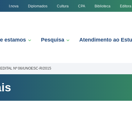
I.nova
Diplomados
Cultura
CPA
Biblioteca
Editora
e estamos
Pesquisa
Atendimento ao Est
EDITAL Nº 06/UNOESC-R/2015
is