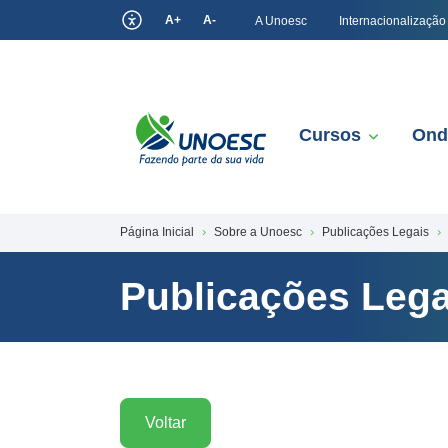
A+
A-
A Unoesc
Internacionalização
Cursos
Ond
Página Inicial
Sobre a Unoesc
Publicações Legais
Publicações Lega
Voltar