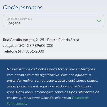
Onde estamos
Selecione o campus
Rua Getúlio Vargas, 2125 - Bairro Flor da Serra
Joaçaba - SC - CEP 89600-000
Telefone (49) 3551-2000
Siga a Unoesc
Nós utilizamos os Cookies para tornar suas interações
com nosso site mais significativa. Eles nos ajudam a
entender melhor como nosso website está sendo usado,
assim podemos entregar conteúdo sob medida para
você. Para mais informações sobre os tipos diferentes de
cookies que estamos usando, leia nossa
Política de
Privacidade
.