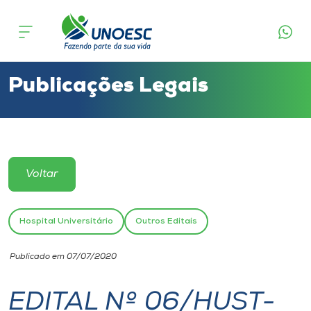
Cursos
Onde estamos
Publicações Legais
Pesquisa
Atendimento ao Estudante
Voltar
Portal de Ensino
Hospital Universitário
Outros Editais
A
Publicado em 07/07/2020
Unoesc
EDITAL Nº 06/HUST-
Internacionalização