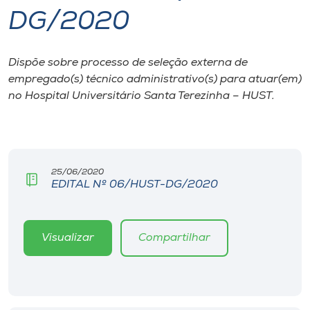
DG/2020
I.nova
Dispõe sobre processo de seleção externa de
Diplomados
empregado(s) técnico administrativo(s) para atuar(em)
no Hospital Universitário Santa Terezinha – HUST.
Cultura
CPA
25/06/2020
EDITAL Nº 06/HUST-DG/2020
Biblioteca
Editora
Visualizar
Compartilhar
Rádio