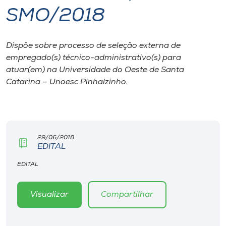
SMO/2018
I.nova
Dispõe sobre processo de seleção externa de
Diplomados
empregado(s) técnico-administrativo(s) para
atuar(em) na Universidade do Oeste de Santa
Cultura
Catarina – Unoesc Pinhalzinho.
CPA
29/06/2018
Biblioteca
EDITAL
EDITAL
Editora
Visualizar
Compartilhar
Rádio