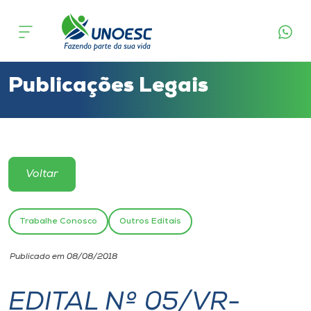
Cursos
Onde estamos
Publicações Legais
Pesquisa
Atendimento ao Estudante
Voltar
Portal de Ensino
Trabalhe Conosco
Outros Editais
A
Publicado em 08/08/2018
Unoesc
EDITAL Nº 05/VR-
Internacionalização