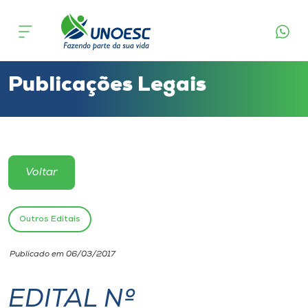
Cursos
Onde estamos
Publicações Legais
Pesquisa
Atendimento ao Estudante
Voltar
Portal de Ensino
Outros Editais
A
Publicado em 06/03/2017
Unoesc
EDITAL Nº
Internacionalização