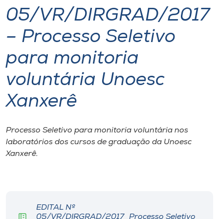
05/VR/DIRGRAD/2017
I.nova
– Processo Seletivo
Diplomados
para monitoria
voluntária Unoesc
Cultura
Xanxerê
CPA
Processo Seletivo para monitoria voluntária nos
Biblioteca
laboratórios dos cursos de graduação da Unoesc
Xanxerê.
Editora
Rádio
EDITAL Nº
05/VR/DIRGRAD/2017_Processo Seletivo