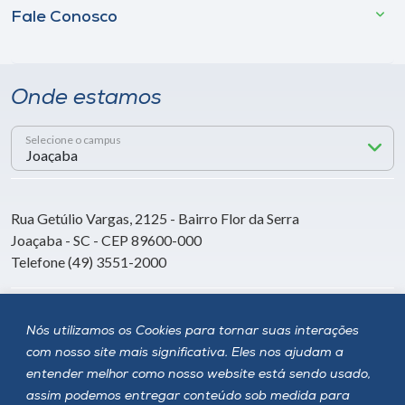
Fale Conosco
Onde estamos
Selecione o campus
Rua Getúlio Vargas, 2125 - Bairro Flor da Serra
Joaçaba - SC - CEP 89600-000
Telefone (49) 3551-2000
Siga a Unoesc
Nós utilizamos os Cookies para tornar suas interações
com nosso site mais significativa. Eles nos ajudam a
entender melhor como nosso website está sendo usado,
assim podemos entregar conteúdo sob medida para