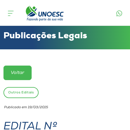
Cursos
Onde estamos
Publicações Legais
Pesquisa
Atendimento ao Estudante
Voltar
Portal de Ensino
Outros Editais
A
Publicado em 19/03/2015
Unoesc
EDITAL Nº
Internacionalização