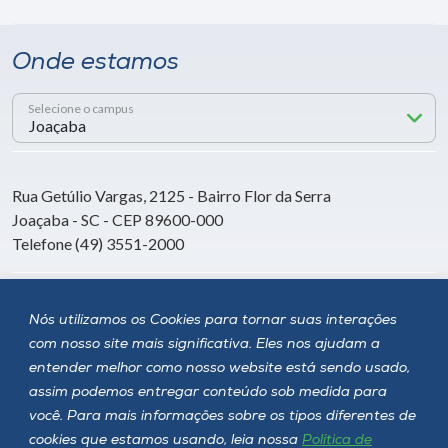
Onde estamos
Selecione o campus
Rua Getúlio Vargas, 2125 - Bairro Flor da Serra
Joaçaba - SC - CEP 89600-000
Telefone (49) 3551-2000
Siga a Unoesc
Nós utilizamos os Cookies para tornar suas interações
com nosso site mais significativa. Eles nos ajudam a
entender melhor como nosso website está sendo usado,
assim podemos entregar conteúdo sob medida para
você. Para mais informações sobre os tipos diferentes de
cookies que estamos usando, leia nossa
Política de