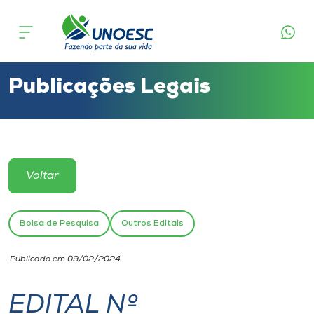
Cursos
Onde estamos
Publicações Legais
Pesquisa
Atendimento ao Estudante
Voltar
Portal de Ensino
Bolsa de Pesquisa
Outros Editais
A
Publicado em 09/02/2024
Unoesc
EDITAL Nº
Internacionalização