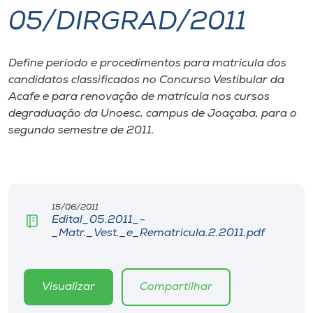
05/DIRGRAD/2011
I.nova
Define período e procedimentos para matrícula dos
Diplomados
candidatos classificados no Concurso Vestibular da
Acafe e para renovação de matrícula nos cursos
Cultura
degraduação da Unoesc, campus de Joaçaba, para o
segundo semestre de 2011.
CPA
Biblioteca
15/06/2011
Edital_05.2011_-
_Matr._Vest._e_Rematricula.2.2011.pdf
Editora
Rádio
Visualizar
Compartilhar