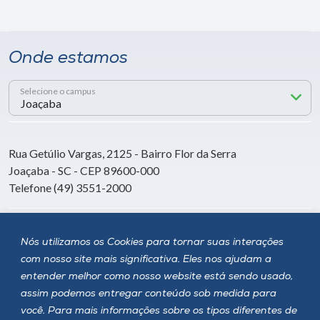
Onde estamos
Selecione o campus
Rua Getúlio Vargas, 2125 - Bairro Flor da Serra
Joaçaba - SC - CEP 89600-000
Telefone (49) 3551-2000
Siga a Unoesc
Nós utilizamos os Cookies para tornar suas interações
com nosso site mais significativa. Eles nos ajudam a
entender melhor como nosso website está sendo usado,
assim podemos entregar conteúdo sob medida para
você. Para mais informações sobre os tipos diferentes de