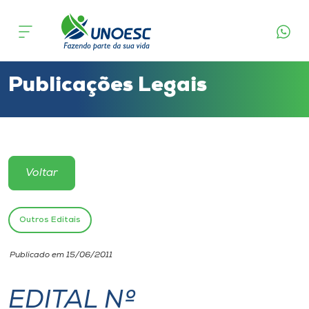
Cursos
Onde estamos
Publicações Legais
Pesquisa
Atendimento ao Estudante
Voltar
Portal de Ensino
Outros Editais
A
Publicado em 15/06/2011
Unoesc
EDITAL Nº
Internacionalização