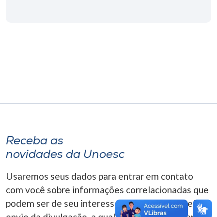
Museu
Unoesc
Store
Selecione
o idioma
Receba as
A+
novidades da Unoesc
A-
Usaremos seus dados para entrar em contato
com você sobre informações correlacionadas que
podem ser de seu interesse. Você pode cancelar o
envio da divulgação, a qualquer momento. Para