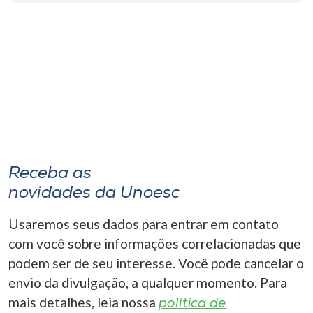
Museu
Unoesc
Store
Selecione
o idioma
Receba as
novidades da Unoesc
A+
Usaremos seus dados para entrar em contato
A-
com você sobre informações correlacionadas que
podem ser de seu interesse. Você pode cancelar o
envio da divulgação, a qualquer momento. Para
mais detalhes, leia nossa
política de