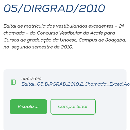
05/DIRGRAD/2010
I.nova
Edital de matrícula dos vestibulandos excedentes – 2ª
Diplomados
chamada – do Concurso Vestibular da Acafe para
Cursos de graduação da Unoesc, Campus de Joaçaba,
Cultura
no segundo semestre de 2010.
CPA
01/07/2010
Biblioteca
Edital_05.DIRGRAD.2010.2.Chamada_Exced.Aca
Editora
Visualizar
Compartilhar
Rádio