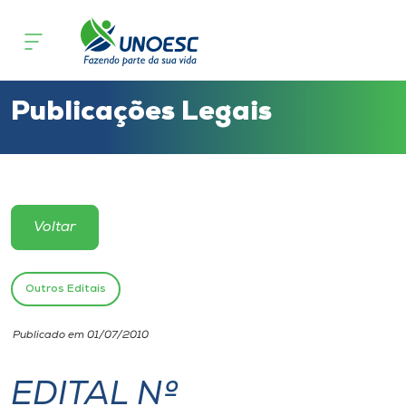
Cursos
Onde estamos
Publicações Legais
Pesquisa
Atendimento ao Estudante
Voltar
Portal de Ensino
Outros Editais
A
Publicado em 01/07/2010
Unoesc
EDITAL Nº
Internacionalização