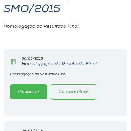
SMO/2015
I.nova
Homologação do Resultado Final.
Diplomados
Cultura
30/03/2015
Homologação do Resultado Final
CPA
Homologação do Resultado Final
Biblioteca
Visualizar
Compartilhar
Editora
Rádio
26/03/2015