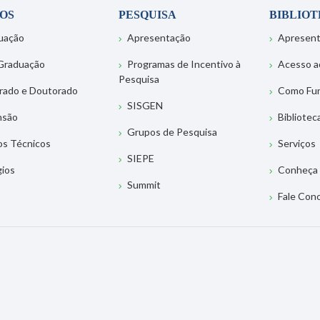
OS
PESQUISA
BIBLIO
uação
Apresentação
Apresen
Graduação
Programas de Incentivo à
Acesso a
Pesquisa
rado e Doutorado
Como Fu
SISGEN
nsão
Bibliotec
Grupos de Pesquisa
os Técnicos
Serviços
SIEPE
gios
Conheça 
Summit
Fale Con