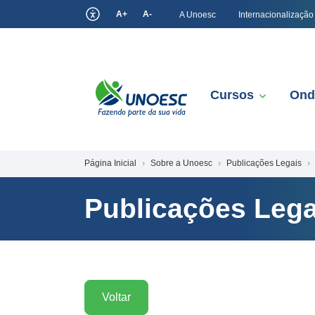
A+
A-
A Unoesc
Internacionalização
Cursos
Ond
Página Inicial
Sobre a Unoesc
Publicações Legais
Publicações Lega
Voltar