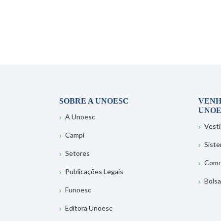
SOBRE A UNOESC
VENH
UNOE
A Unoesc
Vesti
Campi
Sist
Setores
Como
Publicações Legais
Bolsa
Funoesc
Editora Unoesc