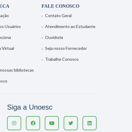
TECA
FALE CONOSCO
tação
Contato Geral
os Usuários
Atendimento ao Estudante
nciona
Ouvidoria
a Virtual
Seja nosso Fornecedor
Trabalhe Conosco
nossas bibliotecas
osco
Siga a Unoesc