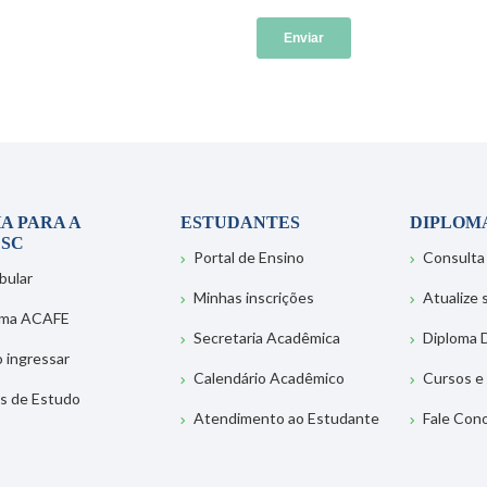
A PARA A
ESTUDANTES
DIPLOM
SC
Portal de Ensino
Consulta
bular
Minhas inscrições
Atualize
ema ACAFE
Secretaria Acadêmica
Diploma D
 ingressar
Calendário Acadêmico
Cursos e
s de Estudo
Atendimento ao Estudante
Fale Con