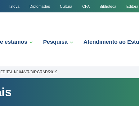
I.nova
Diplomados
Cultura
CPA
Biblioteca
Editora
e estamos
Pesquisa
Atendimento ao Est
EDITAL Nº 04/VR/DIRGRAD/2019
is