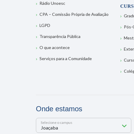
Rádio Unoesc
CURS
CPA – Comissão Própria de Avaliação
Grad
LGPD
Pós-
Transparência Pública
Mest
O que acontece
Exte
Serviços para a Comunidade
Curs
Colé
Onde estamos
Selecione o campus