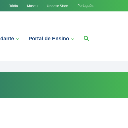
Português
Rádio
Museu
Unoesc Store
udante
Portal de Ensino