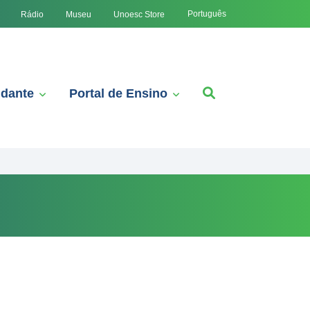
Português
Rádio
Museu
Unoesc Store
udante
Portal de Ensino