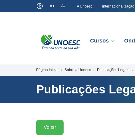
A+
A-
A Unoesc
Internacionalização
Cursos
Ond
Página Inicial
Sobre a Unoesc
Publicações Legais
Publicações Lega
Voltar