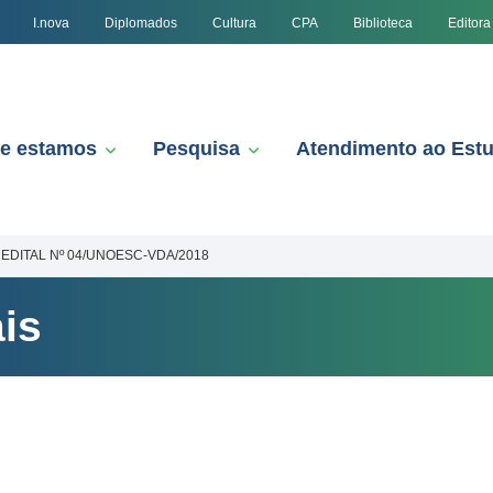
I.nova
Diplomados
Cultura
CPA
Biblioteca
Editora
e estamos
Pesquisa
Atendimento ao Est
EDITAL Nº 04/UNOESC-VDA/2018
is