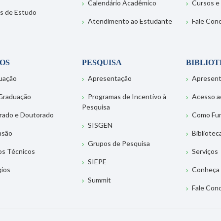
Calendário Acadêmico
Cursos e
s de Estudo
Atendimento ao Estudante
Fale Con
OS
PESQUISA
BIBLIO
uação
Apresentação
Apresen
Graduação
Programas de Incentivo à
Acesso a
Pesquisa
rado e Doutorado
Como Fu
SISGEN
nsão
Bibliotec
Grupos de Pesquisa
os Técnicos
Serviços
SIEPE
gios
Conheça 
Summit
Fale Con