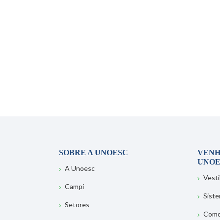
SOBRE A UNOESC
VENH
UNOE
A Unoesc
Vesti
Campi
Sist
Setores
Como