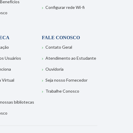
 Benefícios
Configurar rede Wi-fi
osco
TECA
FALE CONOSCO
tação
Contato Geral
os Usuários
Atendimento ao Estudante
nciona
Ouvidoria
a Virtual
Seja nosso Fornecedor
Trabalhe Conosco
nossas bibliotecas
osco