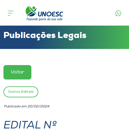
Cursos
Onde estamos
Publicações Legais
Pesquisa
Atendimento ao Estudante
Voltar
Portal de Ensino
Outros Editais
A
Publicado em 20/02/2024
Unoesc
EDITAL Nº
Internacionalização