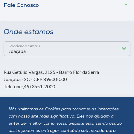
Fale Conosco
Onde estamos
Selecione o campus
Rua Getúlio Vargas, 2125 - Bairro Flor da Serra
Joaçaba - SC - CEP 89600-000
Telefone (49) 3551-2000
Siga a Unoesc
Nós utilizamos os Cookies para tornar suas interações
com nosso site mais significativa. Eles nos ajudam a
entender melhor como nosso website está sendo usado,
assim podemos entregar conteúdo sob medida para