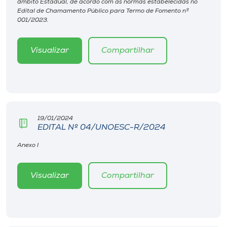
âmbito Estadual, de acordo com as normas estabelecidas no
Museu
Edital de Chamamento Público para Termo de Fomento nº
001/2023.
Unoesc
Store
Visualizar
Compartilhar
Selecione
o idioma
19/01/2024
EDITAL Nº 04/UNOESC-R/2024
Anexo I
A+
A-
Visualizar
Compartilhar