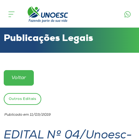
Cursos
Onde estamos
Publicações Legais
Pesquisa
Atendimento ao Estudante
Voltar
Portal de Ensino
Outros Editais
A
Publicado em 11/03/2019
Unoesc
EDITAL Nº 04/Unoesc-
Internacionalização