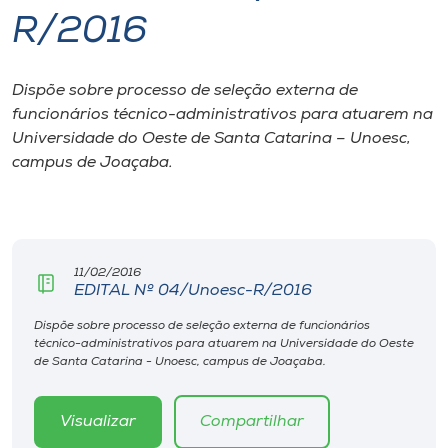
R/2016
I.nova
Dispõe sobre processo de seleção externa de
Diplomados
funcionários técnico-administrativos para atuarem na
Universidade do Oeste de Santa Catarina – Unoesc,
Cultura
campus de Joaçaba.
CPA
11/02/2016
Biblioteca
EDITAL Nº 04/Unoesc-R/2016
Dispõe sobre processo de seleção externa de funcionários
Editora
técnico-administrativos para atuarem na Universidade do Oeste
de Santa Catarina - Unoesc, campus de Joaçaba.
Rádio
Visualizar
Compartilhar