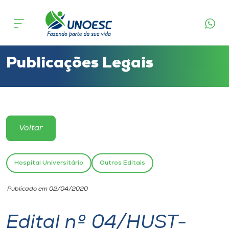
Cursos
Onde estamos
Publicações Legais
Pesquisa
Atendimento ao Estudante
Voltar
Portal de Ensino
Hospital Universitário
Outros Editais
A
Publicado em 02/04/2020
Unoesc
Edital nº 04/HUST-
Internacionalização