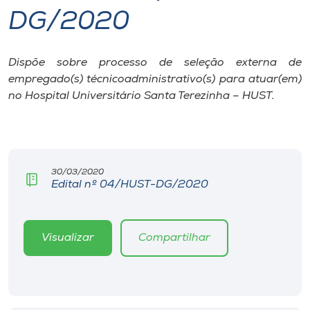
DG/2020
I.nova
Dispõe sobre processo de seleção externa de
Diplomados
empregado(s) técnicoadministrativo(s) para atuar(em)
no Hospital Universitário Santa Terezinha – HUST.
Cultura
CPA
30/03/2020
Edital nº 04/HUST-DG/2020
Biblioteca
Editora
Visualizar
Compartilhar
Rádio