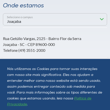
Onde estamos
Selecione o campus
Rua Getúlio Vargas, 2125 - Bairro Flor da Serra
Joaçaba - SC - CEP 89600-000
Telefone (49) 3551-2000
Siga a Unoesc
Nós utilizamos os Cookies para tornar suas interações
com nosso site mais significativa. Eles nos ajudam a
entender melhor como nosso website está sendo usado,
assim podemos entregar conteúdo sob medida para
você. Para mais informações sobre os tipos diferentes de
cookies que estamos usando, leia nossa
Política de
Privacidade
.