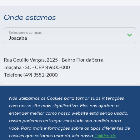
Onde estamos
Selecione o campus
Rua Getúlio Vargas, 2125 - Bairro Flor da Serra
Joaçaba - SC - CEP 89600-000
Telefone (49) 3551-2000
Siga a Unoesc
Nós utilizamos os Cookies para tornar suas interações
com nosso site mais significativa. Eles nos ajudam a
entender melhor como nosso website está sendo usado,
assim podemos entregar conteúdo sob medida para
você. Para mais informações sobre os tipos diferentes de
cookies que estamos usando, leia nossa
Política de