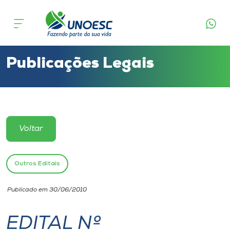
Cursos
Onde estamos
Publicações Legais
Pesquisa
Atendimento ao Estudante
Voltar
Portal de Ensino
Outros Editais
A
Publicado em 30/06/2010
Unoesc
EDITAL Nº
Internacionalização