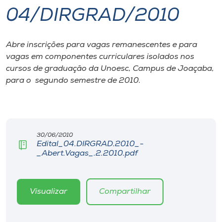
04/DIRGRAD/2010
I.nova
Abre inscrições para vagas remanescentes e para
Diplomados
vagas em componentes curriculares isolados nos
cursos de graduação da Unoesc, Campus de Joaçaba,
Cultura
para o segundo semestre de 2010.
CPA
30/06/2010
Biblioteca
Edital_04.DIRGRAD.2010_-
_Abert.Vagas_.2.2010.pdf
Editora
Visualizar
Compartilhar
Rádio