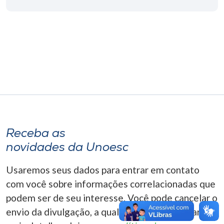
Museu
Unoesc
Store
Selecione
o idioma
Receba as
novidades da Unoesc
A+
A-
Usaremos seus dados para entrar em contato
com você sobre informações correlacionadas que
podem ser de seu interesse. Você pode cancelar o
envio da divulgação, a qualquer momento. Para